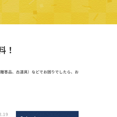
料！
、贈答品、古道具）などでお困りでしたら、お
2.19