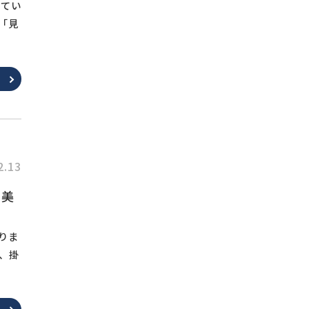
ってい
「見
2.13
 美
りま
、掛