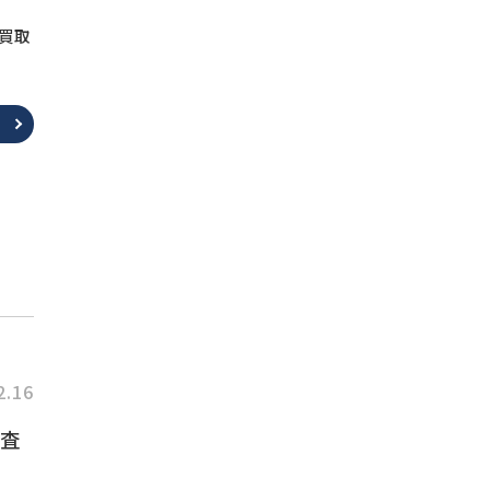
へ。
買取
2.16
査