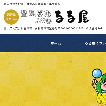
富山県の美術品・骨董品高価買取・出張買取
富山県公安委員会許可 古物商許可証番号第501160000217号 株式会社RuRu
ホーム
るる屋につ