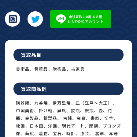
買取品目
美術品、骨董品、贈答品、古道具
買取商品例
陶器類、九谷焼、伊万里焼、皿（江戸〜大正）、
中国美術、掛け軸、屏風、鉄瓶、銀瓶、壺、花
瓶、金製品、銀製品、 古銭、金貨、書画、切手、
絵画、日本画、洋画、現代アート、彫刻、ブロンズ
像、蒔絵、着物、宝石、時計、漆芸、 翡翠、赤珊