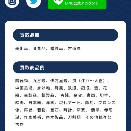
買取品目
美術品、骨董品、贈答品、古道具
買取商品例
陶器類、九谷焼、伊万里焼、皿（江戸〜大正）、
中国美術、掛け軸、屏風、鉄瓶、銀瓶、壺、花
瓶、金製品、銀製品、 古銭、金貨、書画、切手、
絵画、日本画、洋画、現代アート、彫刻、ブロンズ
像、蒔絵、着物、宝石、時計、漆芸、 翡翠、赤珊
瑚、作家美術、唐木製品、刀剣類 その他様々な
古物