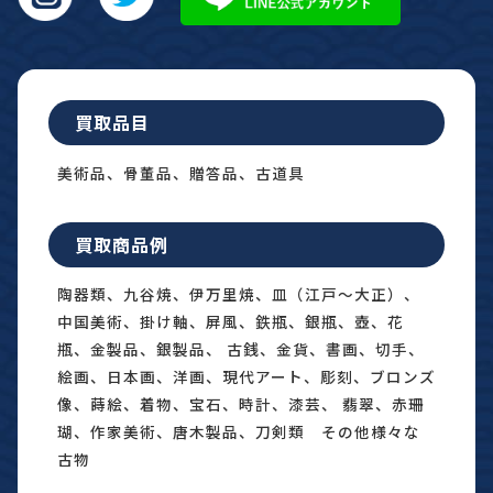
買取品目
美術品、骨董品、贈答品、古道具
買取商品例
陶器類、九谷焼、伊万里焼、皿（江戸〜大正）、
中国美術、掛け軸、屏風、鉄瓶、銀瓶、壺、花
瓶、金製品、銀製品、 古銭、金貨、書画、切手、
絵画、日本画、洋画、現代アート、彫刻、ブロンズ
像、蒔絵、着物、宝石、時計、漆芸、 翡翠、赤珊
瑚、作家美術、唐木製品、刀剣類 その他様々な
古物