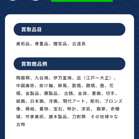
買取品目
美術品、骨董品、贈答品、古道具
買取商品例
陶器類、九谷焼、伊万里焼、皿（江戸〜大正）、
中国美術、掛け軸、屏風、鉄瓶、銀瓶、壺、花
瓶、金製品、銀製品、 古銭、金貨、書画、切手、
絵画、日本画、洋画、現代アート、彫刻、ブロンズ
像、蒔絵、着物、宝石、時計、漆芸、 翡翠、赤珊
瑚、作家美術、唐木製品、刀剣類 その他様々な
古物