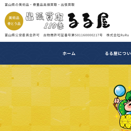
富山県の美術品・骨董品高価買取・出張買取
富山県公安委員会許可 古物商許可証番号第501160000217号 株式会社RuRu
ホーム
るる屋につ