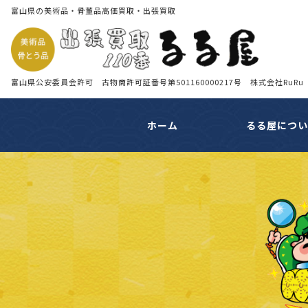
富山県の美術品・骨董品高価買取・出張買取
富山県公安委員会許可 古物商許可証番号第501160000217号 株式会社RuRu
ホーム
るる屋につ