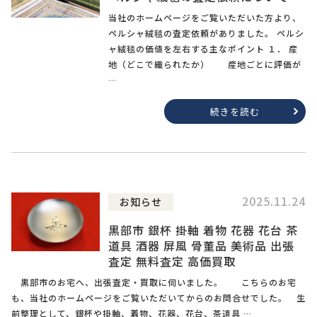
当社のホームページをご覧いただいた方より、
ペルシャ絨毯の査定依頼がありました。 ペルシ
ャ絨毯の価値を左右する主なポイント １． 産
地（どこで織られたか） 産地ごとに評価が
…
続きを読む
2025.11.24
お知らせ
黒部市 銀杯 掛軸 着物 花器 花台 茶
道具 酒器 屏風 骨董品 美術品 出張
査定 無料査定 高価買取
黒部市のお宅へ、出張査定・買取に伺いました。 こちらのお宅
も、当社のホームページをご覧いただいてからのお問合せでした。 生
前整理として、銀杯や掛軸、着物、花器、花台、茶道具 …