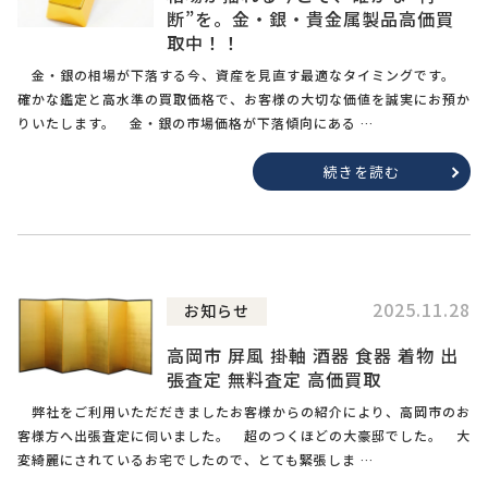
断”を。金・銀・貴金属製品高価買
取中！！
金・銀の相場が下落する今、資産を見直す最適なタイミングです。
確かな鑑定と高水準の買取価格で、お客様の大切な価値を誠実にお預か
りいたします。 金・銀の市場価格が下落傾向にある …
続きを読む
2025.11.28
お知らせ
高岡市 屏風 掛軸 酒器 食器 着物 出
張査定 無料査定 高価買取
弊社をご利用いただだきましたお客様からの紹介により、高岡市のお
客様方へ出張査定に伺いました。 超のつくほどの大豪邸でした。 大
変綺麗にされているお宅でしたので、とても緊張しま …