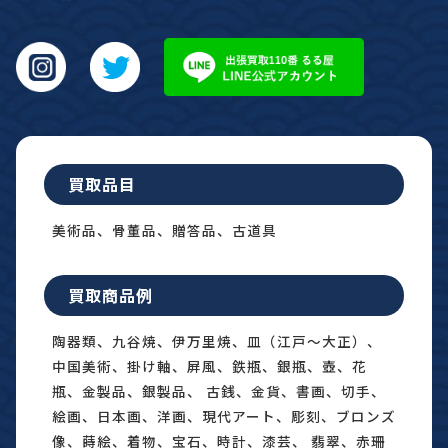
買取品目
美術品、骨董品、贈答品、古道具
買取商品例
陶器類、九谷焼、伊万里焼、皿（江戸〜大正）、
中国美術、掛け軸、屏風、鉄瓶、銀瓶、壺、花
瓶、金製品、銀製品、 古銭、金貨、書画、切手、
絵画、日本画、洋画、現代アート、彫刻、ブロンズ
像、蒔絵、着物、宝石、時計、漆芸、 翡翠、赤珊