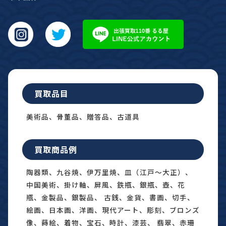
買取品目
美術品、骨董品、贈答品、古道具
買取商品例
陶器類、九谷焼、伊万里焼、皿（江戸〜大正）、
中国美術、掛け軸、屏風、鉄瓶、銀瓶、壺、花
瓶、金製品、銀製品、 古銭、金貨、書画、切手、
絵画、日本画、洋画、現代アート、彫刻、ブロンズ
像、蒔絵、着物、宝石、時計、漆芸、 翡翠、赤珊