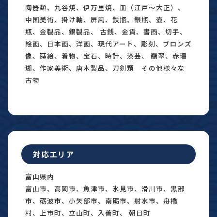
陶器類、九谷焼、伊万里焼、皿（江戸〜大正）、
中国美術、掛け軸、屏風、鉄瓶、銀瓶、壺、花
瓶、金製品、銀製品、 古銭、金貨、書画、切手、
絵画、日本画、洋画、現代アート、彫刻、ブロンズ
像、蒔絵、着物、宝石、時計、漆芸、 翡翠、赤珊
瑚、作家美術、唐木製品、刀剣類 その他様々な
古物
対応エリア
富山県内
富山市、高岡市、魚津市、氷見市、滑川市、黒部
市、砺波市、小矢部市、南砺市、射水市、舟橋
村、上市町、立山町、入善町、 朝日町