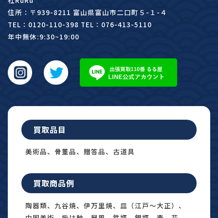
住所：〒939-8211 富山県富山市二口町５-１-４
TEL：0120-110-398 TEL：076-413-5110
年中無休:9:30~19:00
買取品目
美術品、骨董品、贈答品、古道具
買取商品例
陶器類、九谷焼、伊万里焼、皿（江戸〜大正）、
中国美術、掛け軸、屏風、鉄瓶、銀瓶、壺、花