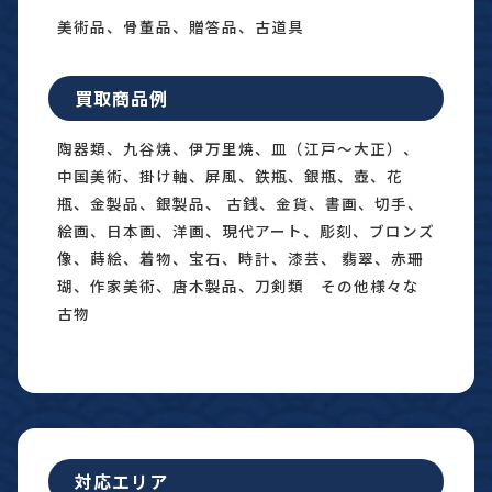
美術品、骨董品、贈答品、古道具
買取商品例
陶器類、九谷焼、伊万里焼、皿（江戸〜大正）、
中国美術、掛け軸、屏風、鉄瓶、銀瓶、壺、花
瓶、金製品、銀製品、 古銭、金貨、書画、切手、
絵画、日本画、洋画、現代アート、彫刻、ブロンズ
像、蒔絵、着物、宝石、時計、漆芸、 翡翠、赤珊
瑚、作家美術、唐木製品、刀剣類 その他様々な
古物
対応エリア