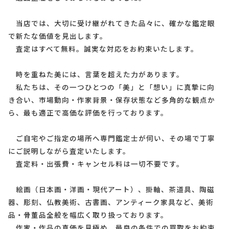
当店では、大切に受け継がれてきた品々に、確かな鑑定眼
で新たな価値を見出します。
査定はすべて無料。誠実な対応をお約束いたします。
時を重ねた美には、言葉を超えた力があります。
私たちは、その一つひとつの「美」と「想い」に真摯に向
き合い、市場動向・作家背景・保存状態など多角的な観点か
ら、最も適正で高価な評価を行っております。
ご自宅やご指定の場所へ専門鑑定士が伺い、その場で丁寧
にご説明しながら査定いたします。
査定料・出張費・キャンセル料は一切不要です。
絵画（日本画・洋画・現代アート）、掛軸、茶道具、陶磁
器、彫刻、仏教美術、古書画、アンティーク家具など、美術
品・骨董品全般を幅広く取り扱っております。
作家・作品の真価を見極め、最良の条件での買取をお約束