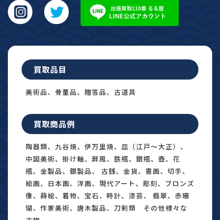
買取品目
美術品、骨董品、贈答品、古道具
買取商品例
陶器類、九谷焼、伊万里焼、皿（江戸〜大正）、
中国美術、掛け軸、屏風、鉄瓶、銀瓶、壺、花
瓶、金製品、銀製品、 古銭、金貨、書画、切手、
絵画、日本画、洋画、現代アート、彫刻、ブロンズ
像、蒔絵、着物、宝石、時計、漆芸、 翡翠、赤珊
瑚、作家美術、唐木製品、刀剣類 その他様々な
古物