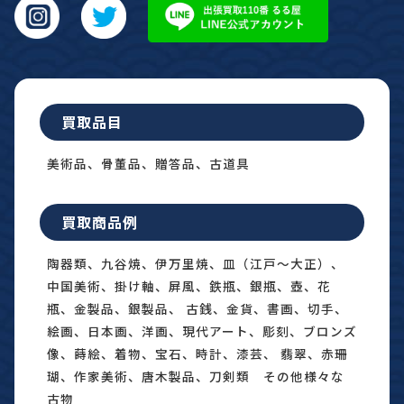
買取品目
美術品、骨董品、贈答品、古道具
買取商品例
陶器類、九谷焼、伊万里焼、皿（江戸〜大正）、
中国美術、掛け軸、屏風、鉄瓶、銀瓶、壺、花
瓶、金製品、銀製品、 古銭、金貨、書画、切手、
絵画、日本画、洋画、現代アート、彫刻、ブロンズ
像、蒔絵、着物、宝石、時計、漆芸、 翡翠、赤珊
瑚、作家美術、唐木製品、刀剣類 その他様々な
古物