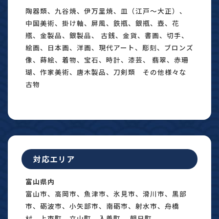
陶器類、九谷焼、伊万里焼、皿（江戸〜大正）、
中国美術、掛け軸、屏風、鉄瓶、銀瓶、壺、花
瓶、金製品、銀製品、 古銭、金貨、書画、切手、
絵画、日本画、洋画、現代アート、彫刻、ブロンズ
像、蒔絵、着物、宝石、時計、漆芸、 翡翠、赤珊
瑚、作家美術、唐木製品、刀剣類 その他様々な
古物
対応エリア
富山県内
富山市、高岡市、魚津市、氷見市、滑川市、黒部
市、砺波市、小矢部市、南砺市、射水市、舟橋
村、上市町、立山町、入善町、 朝日町