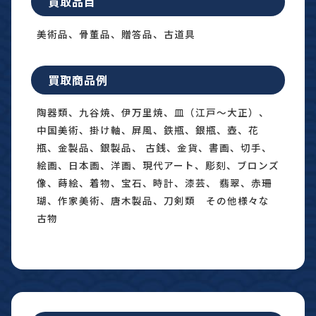
買取品目
美術品、骨董品、贈答品、古道具
買取商品例
陶器類、九谷焼、伊万里焼、皿（江戸〜大正）、
中国美術、掛け軸、屏風、鉄瓶、銀瓶、壺、花
瓶、金製品、銀製品、 古銭、金貨、書画、切手、
絵画、日本画、洋画、現代アート、彫刻、ブロンズ
像、蒔絵、着物、宝石、時計、漆芸、 翡翠、赤珊
瑚、作家美術、唐木製品、刀剣類 その他様々な
古物