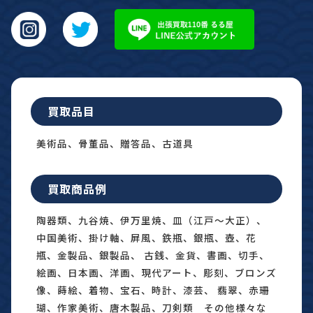
買取品目
美術品、骨董品、贈答品、古道具
買取商品例
陶器類、九谷焼、伊万里焼、皿（江戸〜大正）、
中国美術、掛け軸、屏風、鉄瓶、銀瓶、壺、花
瓶、金製品、銀製品、 古銭、金貨、書画、切手、
絵画、日本画、洋画、現代アート、彫刻、ブロンズ
像、蒔絵、着物、宝石、時計、漆芸、 翡翠、赤珊
瑚、作家美術、唐木製品、刀剣類 その他様々な