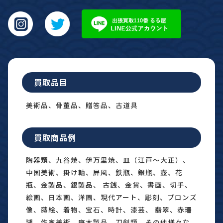
買取品目
美術品、骨董品、贈答品、古道具
買取商品例
陶器類、九谷焼、伊万里焼、皿（江戸〜大正）、
中国美術、掛け軸、屏風、鉄瓶、銀瓶、壺、花
瓶、金製品、銀製品、 古銭、金貨、書画、切手、
絵画、日本画、洋画、現代アート、彫刻、ブロンズ
像、蒔絵、着物、宝石、時計、漆芸、 翡翠、赤珊
瑚、作家美術、唐木製品、刀剣類 その他様々な