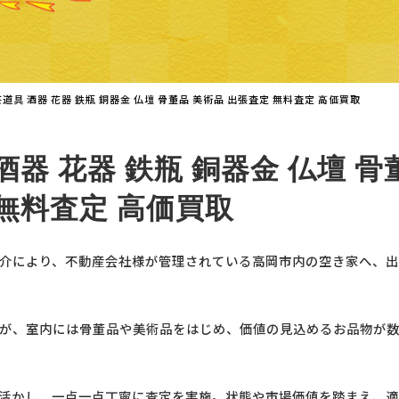
茶道具 酒器 花器 鉄瓶 銅器金 仏壇 骨董品 美術品 出張査定 無料査定 高価買取
酒器 花器 鉄瓶 銅器金 仏壇 骨
 無料査定 高価買取
介により、不動産会社様が管理されている高岡市内の空き家へ、出
が、室内には骨董品や美術品をはじめ、価値の見込めるお品物が
活かし、一点一点丁寧に査定を実施。状態や市場価値を踏まえ、適