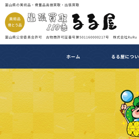
富山県の美術品・骨董品高価買取・出張買取
富山県公安委員会許可 古物商許可証番号第501160000217号 株式会社RuRu
ホーム
るる屋につ