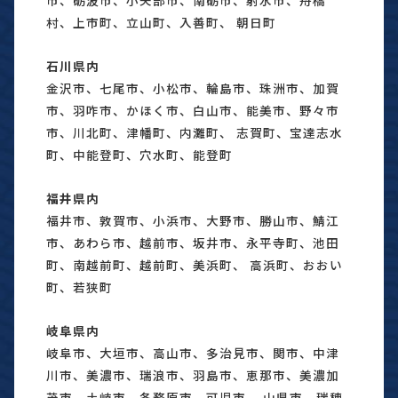
村、上市町、立山町、入善町、 朝日町
石川県内
金沢市、七尾市、小松市、輪島市、珠洲市、加賀
市、羽咋市、かほく市、白山市、能美市、野々市
市、川北町、津幡町、内灘町、 志賀町、宝達志水
町、中能登町、穴水町、能登町
福井県内
福井市、敦賀市、小浜市、大野市、勝山市、鯖江
市、あわら市、越前市、坂井市、永平寺町、池田
町、南越前町、越前町、美浜町、 高浜町、おおい
町、若狭町
岐阜県内
岐阜市、大垣市、高山市、多治見市、関市、中津
川市、美濃市、瑞浪市、羽島市、恵那市、美濃加
茂市、土岐市、各務原市、可児市、 山県市、瑞穂