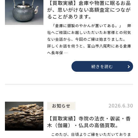
【買取実績】倉庫や物置に眠るお品
が、思いがけない高額査定につなが
ることがあります。
「倉庫に銀製のやかんが置いてある。」 弊
社へご相談にお越しいただいたお客様との何気
ない会話から、今回のご縁は始まりました。
詳しくお話を伺うと、富山市八尾町にある倉庫
へ長年保 …
続きを読む
2026.6.30
お知らせ
【買取実績】寺院の法衣・袈裟・香
木（伽羅）・仏具の高価買取。
このたび、日頃よりご縁をいただいておりま