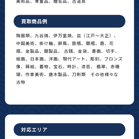
美術品、骨董品、贈答品、古道具
買取商品例
陶器類、九谷焼、伊万里焼、皿（江戸〜大正）、
中国美術、掛け軸、屏風、鉄瓶、銀瓶、壺、花
瓶、金製品、銀製品、 古銭、金貨、書画、切手、
絵画、日本画、洋画、現代アート、彫刻、ブロンズ
像、蒔絵、着物、宝石、時計、漆芸、 翡翠、赤珊
瑚、作家美術、唐木製品、刀剣類 その他様々な
古物
対応エリア