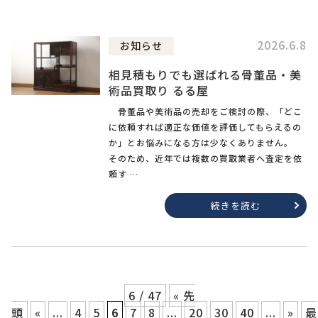
2026.6.8
お知らせ
相見積もりでも選ばれる骨董品・美
術品買取り るる屋
骨董品や美術品の売却をご検討の際、「どこ
に依頼すれば適正な価値を評価してもらえるの
か」とお悩みになる方は少なくありません。
そのため、近年では複数の買取業者へ査定を依
頼す …
続きを読む
6 / 47
« 先
頭
«
...
4
5
6
7
8
...
20
30
40
...
»
最