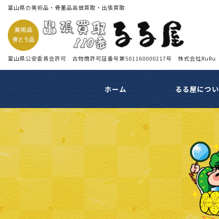
富山県の美術品・骨董品高価買取・出張買取
富山県公安委員会許可 古物商許可証番号第501160000217号 株式会社RuRu
ホーム
るる屋につ