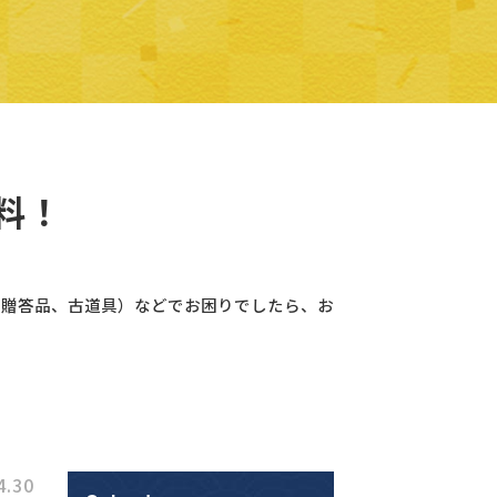
料！
、贈答品、古道具）などでお困りでしたら、お
4.30